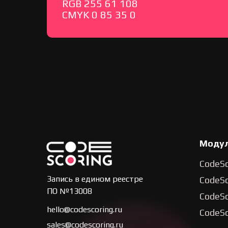
RGB 255 61 108
СMYK 0 85 35 0
Моду
CodeSc
Запись в едином реестре
CodeSc
ПО №13008
CodeSc
hello@codescoring.ru
CodeSc
sales@codescoring.ru