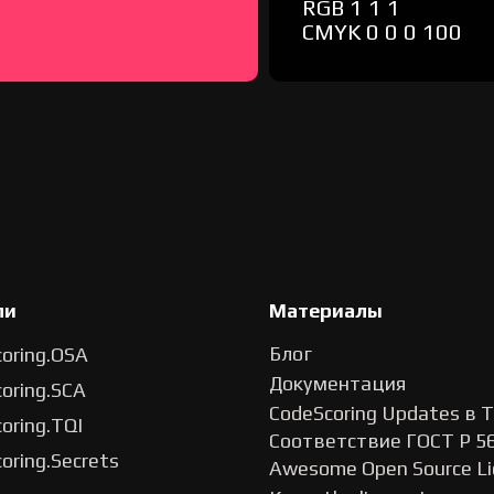
RGB 1 1 1
СMYK 0 0 0 100
ли
Материалы
Блог
oring.OSA
Документация
oring.SCA
CodeScoring Updates в 
oring.TQI
Соответствие ГОСТ Р 5
oring.Secrets
Awesome Open Source Li