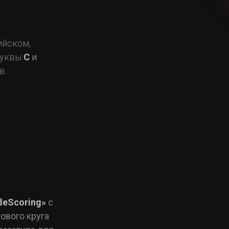
ийском,
буквы
C
и
в.
deScoring»
с
ового круга