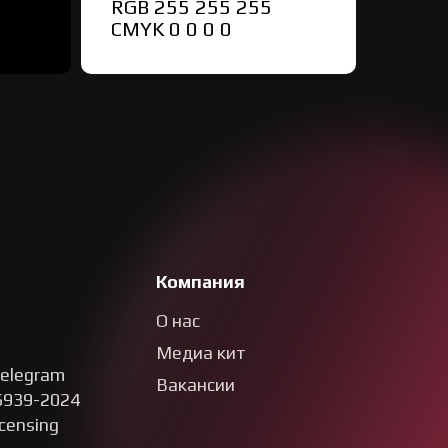
RGB 255 255 255
СMYK 0 0 0 0
Компания
О нас
Медиа кит
Telegram
Вакансии
6939-2024
censing