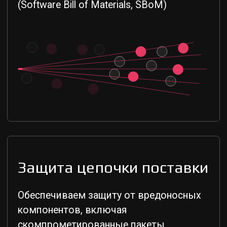
Поиск уязвимостей
в Open Source
Мы оперируем множеством фидов,
которые централизованно поставляем
заказчикам: агрегационные,
экосистемные, коммерческие
(Kaspersky OSSTDF) и собственные.
Производим дедупликацию записей и
поиск ошибок в открытых данных.
Доступно подключение приватных
фидов от экспертов рынка.
Информация сопровождается данными
о безопасных версиях пакетов,
ссылками на патчи и публичные