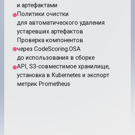
и системных пакетов
Настройка политик безопасности
по 30+ критериям
Проверка Docker-образов
Предоставление информации
о найденных уязвимостях
и лицензиях
Графы связей компонентов
Анализ достижимости уязвимостей
Подробнее о
модуле