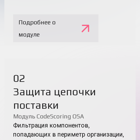
04
Анализ разработки
и качества
Модуль CodeScoring TQI
Анализ собственного кода
организации: определение состава
разработчиков, оценка параметров
качества в динамике для
отслеживания операционных рисков
Анализ качества кода
Построение профилей участников
разработки с подтвержденной
компетенцией в проектах
Функции для внутреннего
рекрутинга
Определение ключевых параметров
технического долга