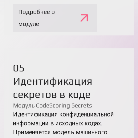
> 200 млн
Проанализированных Open Source
проектов и библиотек
> 60 экспертов
Разработка платформы, сбор
и анализ данных о мировом
open source и его
уязвимостях