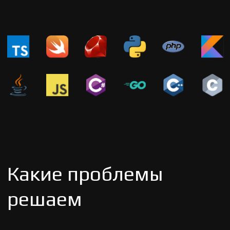
решаем
Мы много работаем над выпуском новых
функций которые помогут сделать вашу
разработку более безопасной и прозрачной.
Здесь мы перечислили некоторые из них.
Инвентаризация кода
Анализируем состав кода, автоматически
находим файлы манифестов пакетных
менеджеров, выявляем прямые и
транзитивные зависимости от открытого
программного обеспечения (OSS).
Генерируем Реестр компонентных связей
(Software Bill of Materials, SBoM)