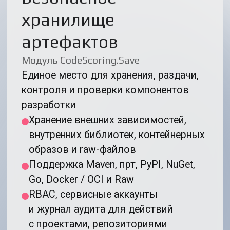
модуле
03
Композиционный
анализ ПО
Модуль CodeScoring SCA
Инвентаризация ПО: построение SBoM
и графа зависимостей, интеграция
проверок в IDE и CI-конвейер
с блокирующими политиками
безопасности и лицензионной чистоты
Проверка Open Source на всех этапах
цикла разработки
Обнаружение Open Source
зависимостей
Проверка Docker-образов