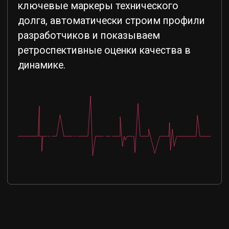
метрик Prometheus
Подробнее о
модуле
02
Защита цепочки
поставки
Модуль CodeScoring OSA
Фильтрация компонентов,
попадающих в периметр организации,