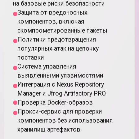
Отчетность и интеграция в SDLC
Подробнее о
модуле
05
Идентификация
секретов в коде
Модуль CodeScoring Secrets
Идентификация конфиденциальной
информации в исходных кодах.
Применяется модель машинного