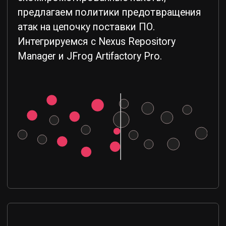
эксплойты.
Лицензионная чистота
Определяем лицензии обнаруженных
Open Source компонентов. Проверяем
их совместимость между собой.
Отслеживаем соблюдение
лицензионных политик организации.