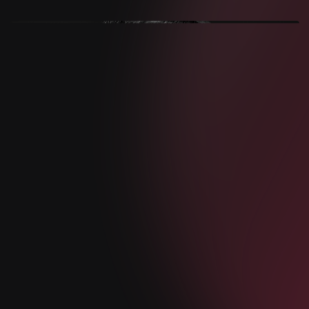
Запись в едином реестре ПО №13008
hello@codescoring.ru