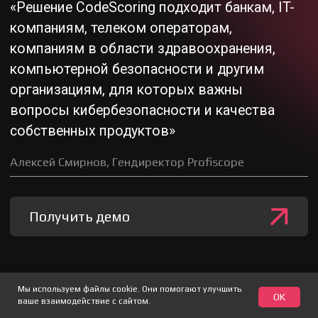
sales@codescoring.ru
hr@codescoring.ru
support@codescoring.ru
pr@codescoring.ru
Модули
CodeScoring.OSA
CodeScoring.SCA
CodeScoring.TQI
CodeScoring.Secrets
Материалы
Блог
Мы используем файлы cookie. Они помогают улучшить
Документация
OK
ваше взаимодействие с сайтом.
CodeScoring Updates в Telegram