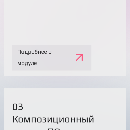
обучения для снижения объема
ложно-положительных срабатываний
Идентификация секретов
Управление конфигурациями
сканирований
Разметка True positive / False
positive
Оценка истинности срабатывания
(ML)
Подробнее о
модуле