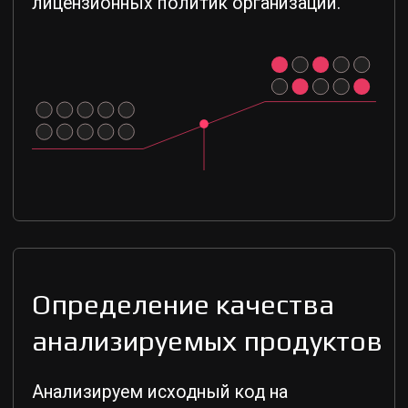
Модуль CodeScoring.Save
Единое место для хранения, раздачи,
контроля и проверки компонентов
разработки
Хранение внешних зависимостей,
внутренних библиотек, контейнерных
образов и raw-файлов
Поддержка Maven, прт, PyPI, NuGet,
Go, Docker / OCI и Raw
RBAC, сервисные аккаунты
и журнал аудита для действий
с проектами, репозиториями
и артефактами
Политики очистки
для автоматического удаления
устаревших артефактов
Проверка компонентов
через CodeScoring.OSA
до использования в сборке
API, S3-совместимое хранилище,
установка в Kubernetes и экспорт