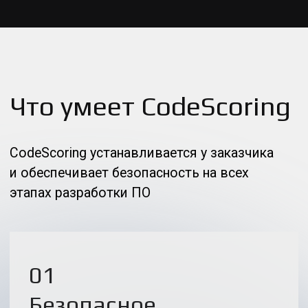
на базовые риски безопасности
Защита от вредоносных
компонентов, включая
скомпрометированные пакеты
Политики предотвращения
популярных атак на цепочку
поставки
Система управления
выявленными уязвимостями
Интеграция с Nexus Repository
Manager и Jfrog Artifactory PRO
Проверка Docker-образов
Прокси-сервис для проверки
компонентов без использования
хранилищ артефактов
Подробнее о