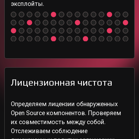
Что умеет CodeScoring
CodeScoring устанавливается у заказчика
и обеспечивает безопасность на всех
этапах разработки ПО
01
Безопасное
хранилище
артефактов