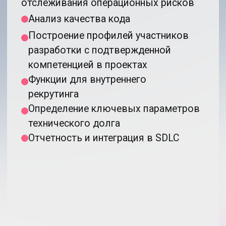
Profiscope
Работаем с мировой базой Open Source
c 2011 года. С 2019 делаем конференцию
по анализу исходных кодов CodeMining
в OpenDataScience. В январе 2021 года
выпустили коммерческую версию
CodeScoring на рынок инструментов
безопасной разработки.
Узнать больше о команде