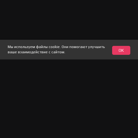
Медиа кит
Вакансии
Реквизиты
Официальный дистрибьютор –
WebControl
Мы используем файлы cookie. Они помогают улучшить
OK
ваше взаимодействие с сайтом.
2026 CodeScoring