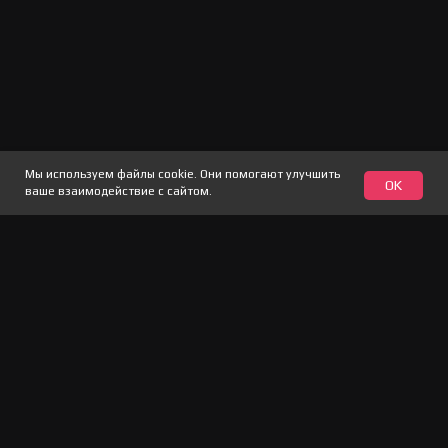
Awesome Open Source Licensing
Know the license!
Компания
О нас
Медиа кит
Мы используем файлы cookie. Они помогают улучшить
OK
ваше взаимодействие с сайтом.
Вакансии
Реквизиты
Официальный дистрибьютор –
WebControl
2026 CodeScoring