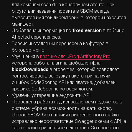
для команды scan dir в консольном агенте. При
отсутствии названия проекта в SBOM всегда
выводится имя той директории, в которой находится
манифест.
Добавлена информация по
fixed version
в таблице
Affected dependencies.
Версия инсталляции перенесена из футера в
боковое меню.
Улучшения в
плагине для JFrog Artifactory Pro
:
ускорена работа плагина, добавлен флаг
blockDownloads
в properties, который позволяет
контролировать загрузку пакета при наличии
ошибок CodeScoring API или плагина, добавлен
префикс CodeScoring ко всем логам.
Удалены устаревшие эндпоинты API.
Проведена работа над исправлением недочетов в
системе: убрана возможность нажать кнопку
Upload SBOM без наличия прикрепленного файла,
исправлено несоответствие Swagger-схемы с API, а
также panic при анализе некоторых Go проектов.