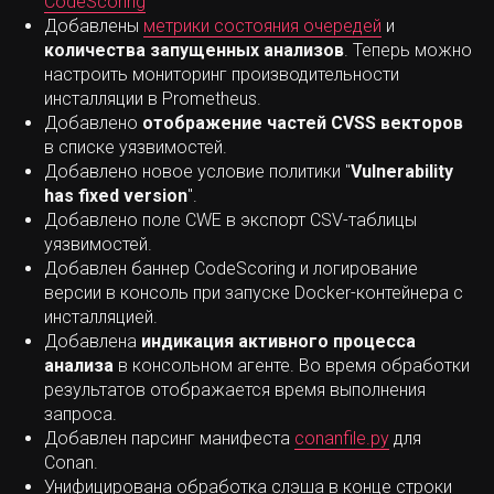
CodeScoring
Добавлены
метрики состояния очередей
и
количества запущенных анализов
. Теперь можно
настроить мониторинг производительности
инсталляции в Prometheus.
Добавлено
отображение частей CVSS векторов
в списке уязвимостей.
Добавлено новое условие политики "
Vulnerability
has fixed version
".
Добавлено поле CWE в экспорт CSV-таблицы
уязвимостей.
Добавлен баннер CodeScoring и логирование
версии в консоль при запуске Docker-контейнера с
инсталляцией.
Добавлена
индикация активного процесса
анализа
в консольном агенте. Во время обработки
результатов отображается время выполнения
запроса.
Добавлен парсинг манифеста
conanfile.py
для
Conan.
Унифицирована обработка слэша в конце строки