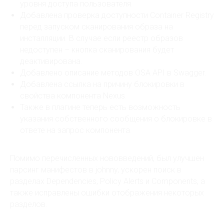
уровня доступа пользователя.
Добавлена проверка доступности Container Registry
перед запуском сканирования образа на
инсталляции. В случае если реестр образов
недоступен – кнопка сканирования будет
деактивирована.
Добавлено описание методов OSA API в Swagger.
Добавлена ссылка на причину блокировки в
свойства компонента Nexus.
Также в плагине теперь есть возможность
указания собственного сообщения о блокировке в
ответе на запрос компонента.
Запись в едином реестре ПО №13008
hello@codescoring.ru
Помимо перечисленных нововведений, был улучшен
sales@codescoring.ru
парсинг манифестов в johnny, ускорен поиск в
hr@codescoring.ru
разделах Dependencies, Policy Alerts и Components, а
support@codescoring.ru
также исправлены ошибки отображения некоторых
разделов.
pr@codescoring.ru