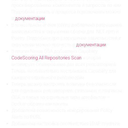
просканированных компонентов и запросов по ним.
Подробнее узнать о процессе подключения можно
в
документации
.
В консольном агенте johnny добавлено разрешение
зависимостей в окружении сборки для .NET, npm и
Poetry. Подробнее про разрешение зависимостей в
окружении можно прочесть в
документации
.
В плагин Nexus OSA добавлена Capability
CodeScoring All Repositories Scan
, которая
активирует сканирование для всех репозиториев.
Теперь необязательно настраивать Capability для
каждого отдельного репозитория.
Теперь можно настроить политики безопасности
для отдельных репозиториев, связанных с плагином
OSA, а также на отдельные типы артефактов –
Docker-образы или пакеты.
Добавлена возможность игнорирования Policy
Alerts по PURL.
Добавлена настройка соответствия LDAP группы и