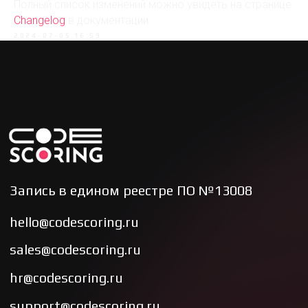
Полный список изменений можно увидеть на странице
Changelog
в документации.
2024-07-05 16:59
Модули
CodeScoring.OSA
CodeScoring.SCA
CodeScoring.TQI
CodeScoring.Secrets
Материалы
Блог
Документация
CodeScoring Updates в Telegram
Соответствие ГОСТ Р 56939-2024
Awesome Open Source Licensing
Know the license!
Компания