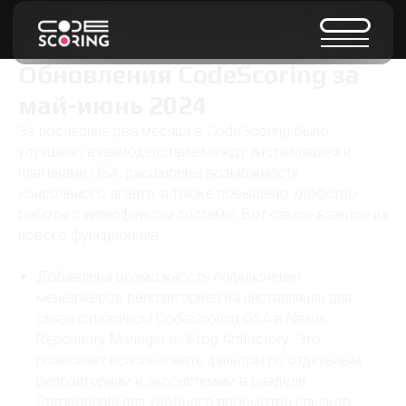
Обновления CodeScoring за
май-июнь 2024
За последние два месяца в CodeScoring было
улучшено взаимодействие между инсталляцией и
плагинами OSA, расширены возможности
консольного агента, а также повышено удобство
работы с интерфейсом системы. Вот самое важное из
нового функционала:
Добавлена возможность подключения
менеджеров репозиториев на инсталляции для
связи с плагином CodeScoring OSA в Nexus
Repository Manager и JFrog Artifactory. Это
позволяет использовать фильтры по отдельным
репозиториям и экосистемам в разделе
Components для удобного просмотра списков