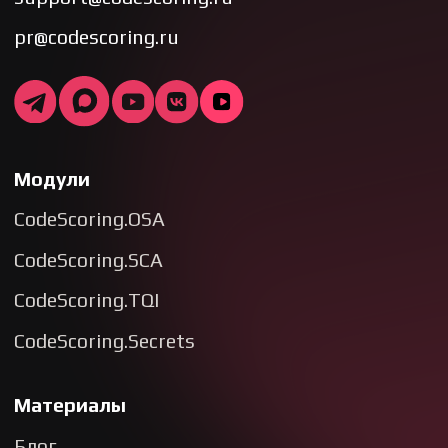
О нас
Медиа кит
Вакансии
Реквизиты
Официальный дистрибьютор –
WebControl
2026 CodeScoring