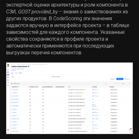
экспертной оценки архитектуры и роли компонента в
СЗИ,
GOST:provided_by
– знания о заимствованиях из
других продуктов. В CodeScoring эти значения
задаются вручную в интерфейсе проекта – в таблице
зависимостей для каждого компонента. Указанные
свойства сохраняются в профиле проекта и
автоматически применяются при последующих
выгрузках перечня компонентов.