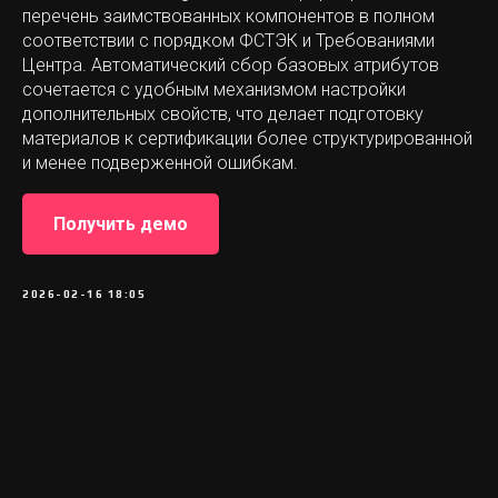
перечень заимствованных компонентов в полном
соответствии с порядком ФСТЭК и Требованиями
Центра. Автоматический сбор базовых атрибутов
сочетается с удобным механизмом настройки
дополнительных свойств, что делает подготовку
материалов к сертификации более структурированной
и менее подверженной ошибкам.
Получить демо
2026-02-16 18:05
Запись в едином реестре ПО №13008
hello@codescoring.ru
sales@codescoring.ru
hr@codescoring.ru
support@codescoring.ru