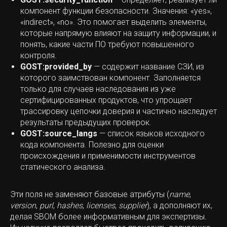
компонент функции безопасности. Значения: «yes»,
«indirect», «no». Это помогает выделить элементы,
которые напрямую влияют на защиту информации, и
понять, какие части ПО требуют повышенного
контроля.
GOST:provided_by
— содержит название СЗИ, из
которого заимствован компонент. Заполняется
только для случаев наследования из уже
сертифицированных продуктов, что упрощает
трассировку цепочки доверия и частично наследует
результаты предыдущих проверок.
GOST:source_langs
— список языков исходного
кода компонента. Полезно для оценки
происхождения и применимости инструментов
статического анализа.
Эти поля не заменяют базовые атрибуты (
name
,
version
,
purl
,
hashes
,
licenses
,
supplier
), а дополняют их,
делая SBOM более информативным для экспертизы.