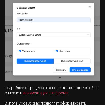
Подробнее о процессе экспорта и настройке свойств
описано в
документации платформы
.
В итоге CodeScoring позволяет сформировать