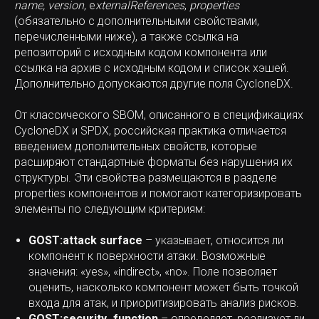
name,
version
, e
xternalReferences
,
properties
(обязательно с дополнительными свойствами,
перечисленными ниже), а также ссылка на
репозиторий с исходным кодом компонента или
ссылка на архив с исходным кодом и список хэшей.
Дополнительно допускаются другие поля CycloneDX.
От классического SBOM, описанного в спецификациях
CycloneDX и SPDX, российская практика отличается
введением дополнительных свойств, которые
расширяют стандартные форматы без нарушения их
структуры. Эти свойства размещаются в разделе
properties компонентов и помогают категоризировать
элементы по следующим критериям:
GOST:attack surface
– указывает, относится ли
компонент к поверхности атаки. Возможные
значения: «yes», «indirect», «no». Поле позволяет
оценить, насколько компонент может быть точкой
входа для атак, и приоритизировать анализ рисков.
GOST:security_function
– определяет, реализует ли